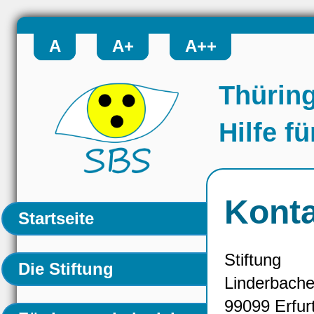
A
A+
A++
Thüring
Hilfe f
Kont
Startseite
Stiftung
Die Stiftung
Linderbach
99099 Erfur