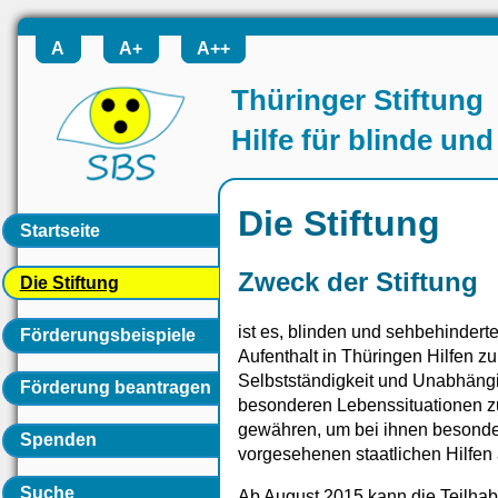
A
A+
A++
Thüringer Stiftung
Hilfe für blinde u
Die Stiftung
Startseite
Zweck der Stiftung
Die Stiftung
ist es, blinden und sehbehinder
Förderungsbeispiele
Aufenthalt in Thüringen Hilfen 
Selbstständigkeit und Unabhängig
Förderung beantragen
besonderen Lebenssituationen zu
gewähren, um bei ihnen besondere
Spenden
vorgesehenen staatlichen Hilfen
Suche
Ab August 2015 kann die Teilha